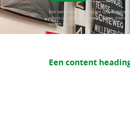
Een item intro tekst. Lorem ipsum dolor s
adipis cin elit. Nunc purus libero, interd
retium facilisis turpis.
Een content headin