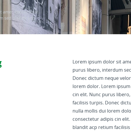
it amet, consectetur
um sed blandit acp
g
Lorem ipsum dolor sit amet
purus libero, interdum sed 
Donec dictum neque veloran
lorem dolor. Lorem ipsum 
cin elit. Nunc purus liber
facilisis turpis. Donec di
nulla mollis dui lorem dol
consectetur adipis cin eli
blandit acp retium facilisis