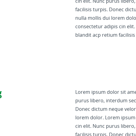
cin elit. Nunc purus liber
facilisis turpis. Donec di
nulla mollis dui lorem dol
consectetur adipis cin eli
blandit acp retium facilisis
g
Lorem ipsum dolor sit amet
purus libero, interdum sed 
Donec dictum neque veloran
lorem dolor. Lorem ipsum 
cin elit. Nunc purus liber
facilisis turpis. Donec di