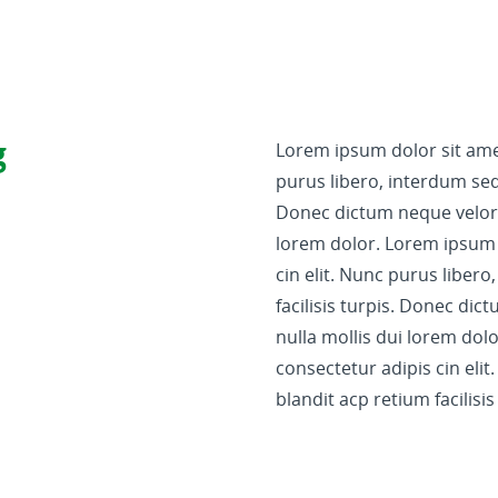
g
Lorem ipsum dolor sit amet
purus libero, interdum sed 
Donec dictum neque veloran
lorem dolor. Lorem ipsum 
cin elit. Nunc purus liber
facilisis turpis. Donec di
nulla mollis dui lorem dol
consectetur adipis cin eli
blandit acp retium facilisis