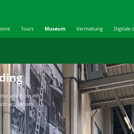
ome
Tours
Museum
Vermietung
Digitale 
ding
ur adipis cin elit.
ndit acp retium