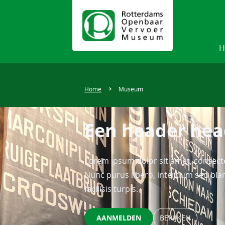
H
Home
Museum
Een header hea
Lorem ipsum dolor sit amet, consectet
Nunc purus libero, interdum sed bla
facilisis turpis.
AANMELDEN
BEKIJKEN