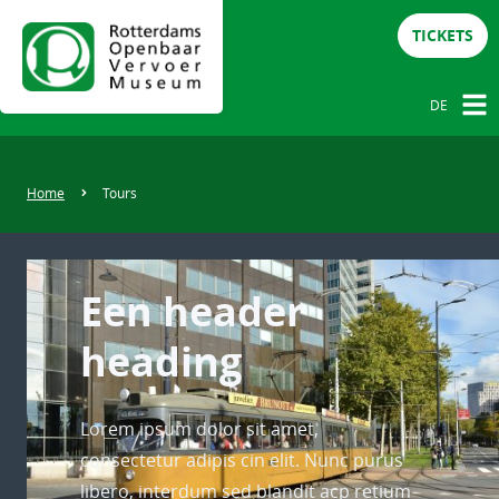
TICKETS
DE
NL
DE
Home
Tours
EN
Een header
heading
Lorem ipsum dolor sit amet,
consectetur adipis cin elit. Nunc purus
libero, interdum sed blandit acp retium