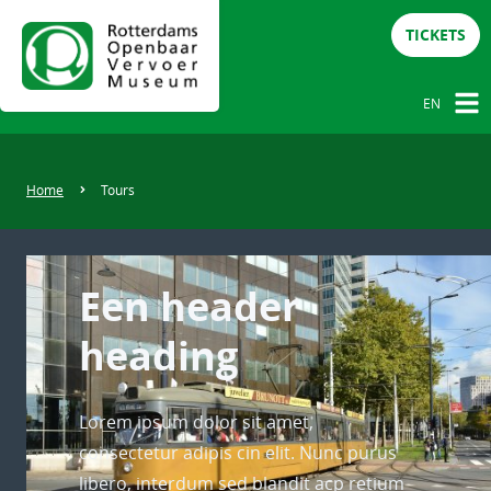
TICKETS
EN
NL
DE
Home
Tours
EN
Een header
heading
Lorem ipsum dolor sit amet,
consectetur adipis cin elit. Nunc purus
libero, interdum sed blandit acp retium