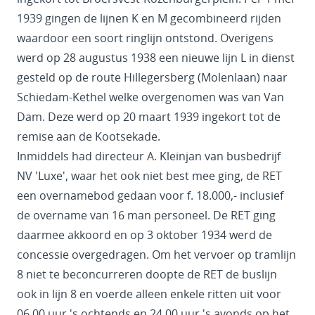
1939 gingen de lijnen K en M gecombineerd rijden
waardoor een soort ringlijn ontstond. Overigens
werd op 28 augustus 1938 een nieuwe lijn L in dienst
gesteld op de route Hillegersberg (Molenlaan) naar
Schiedam-Kethel welke overgenomen was van Van
Dam. Deze werd op 20 maart 1939 ingekort tot de
remise aan de Kootsekade.
Inmiddels had directeur A. Kleinjan van busbedrijf
NV 'Luxe', waar het ook niet best mee ging, de RET
een overnamebod gedaan voor f. 18.000,- inclusief
de overname van 16 man personeel. De RET ging
daarmee akkoord en op 3 oktober 1934 werd de
concessie overgedragen. Om het vervoer op tramlijn
8 niet te beconcurreren doopte de RET de buslijn
ook in lijn 8 en voerde alleen enkele ritten uit voor
06.00 uur 's ochtends en 24.00 uur 's avonds op het