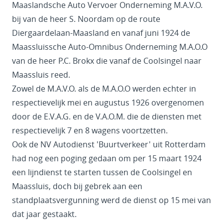
Maaslandsche Auto Vervoer Onderneming M.A.V.O.
bij van de heer S. Noordam op de route
Diergaardelaan-Maasland en vanaf juni 1924 de
Maassluissche Auto-Omnibus Onderneming M.A.O.O
van de heer P.C. Brokx die vanaf de Coolsingel naar
Maassluis reed.
Zowel de M.A.V.O. als de M.A.O.O werden echter in
respectievelijk mei en augustus 1926 overgenomen
door de E.V.A.G. en de V.A.O.M. die de diensten met
respectievelijk 7 en 8 wagens voortzetten.
Ook de NV Autodienst 'Buurtverkeer' uit Rotterdam
had nog een poging gedaan om per 15 maart 1924
een lijndienst te starten tussen de Coolsingel en
Maassluis, doch bij gebrek aan een
standplaatsvergunning werd de dienst op 15 mei van
dat jaar gestaakt.