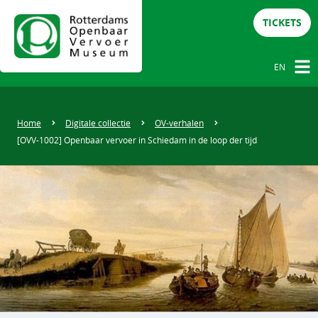
TICKETS
EN
NL
DE
Home
Digitale collectie
OV-verhalen
[OVV-1002] Openbaar vervoer in Schiedam in de loop der tijd
EN