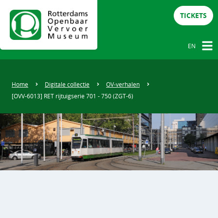
TICKETS
EN
NL
DE
Home
Digitale collectie
OV-verhalen
[OVV-6013] RET rijtuigserie 701 - 750 (ZGT-6)
EN