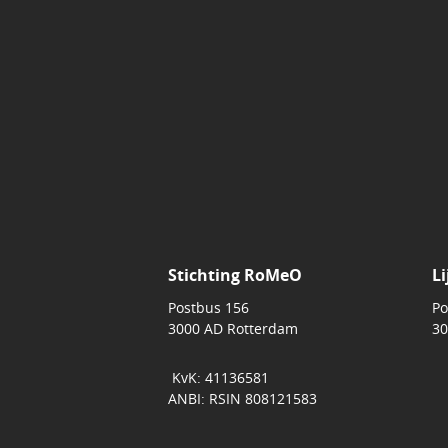
Stichting RoMeO
Li
Postbus 156
Po
3000 AD Rotterdam
30
KvK: 41136581
ANBI: RSIN 808121583