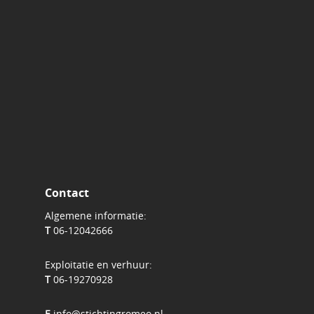
Contact
Algemene informatie:
T
06-12042666
Exploitatie en verhuur:
T
06-19270928
E
info@stichtingromeo.nl