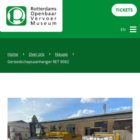
TICKETS
EN
NL
DE
Home
Over ons
Nieuws
Gereedschapsaanhanger RET 9082
EN