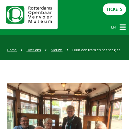
TICKETS
EN
NL
DE
Home
Over ons
Nieuws
Huur een tram en hef het glas
EN