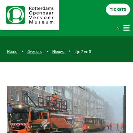
TICKETS
EN
NL
DE
Home
Over ons
Nieuws
Lijn 7 en 8
EN