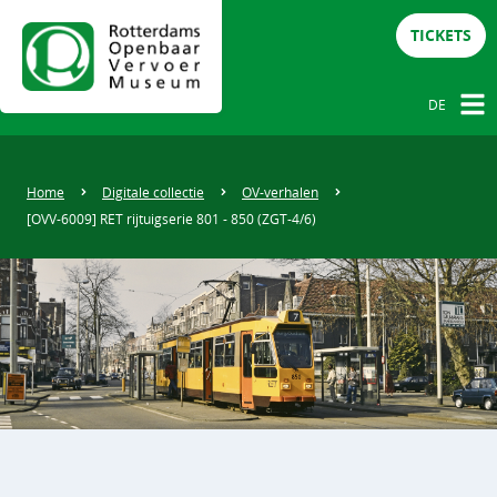
TICKETS
DE
NL
DE
Home
Digitale collectie
OV-verhalen
[OVV-6009] RET rijtuigserie 801 - 850 (ZGT-4/6)
EN