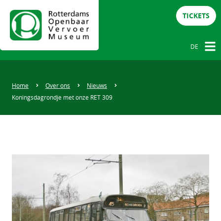
TICKETS
DE
NL
DE
Home
Over ons
Nieuws
Koningsdagrondje met onze RET 309
EN