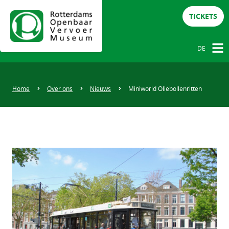
TICKETS
DE
NL
DE
Home
Over ons
Nieuws
Miniworld Oliebollenritten
EN