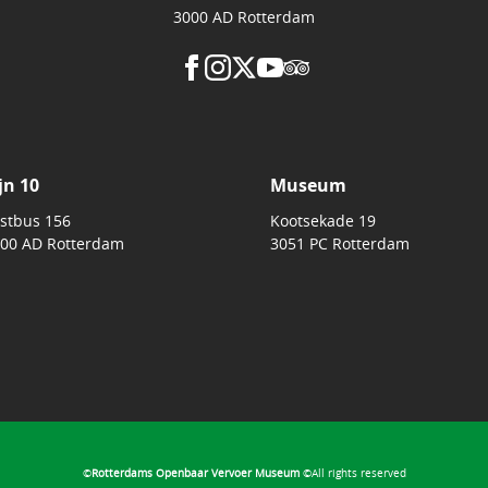
3000 AD Rotterdam
jn 10
Museum
stbus 156
Kootsekade 19
00 AD Rotterdam
3051 PC Rotterdam
©
Rotterdams Openbaar Vervoer Museum
©All rights reserved