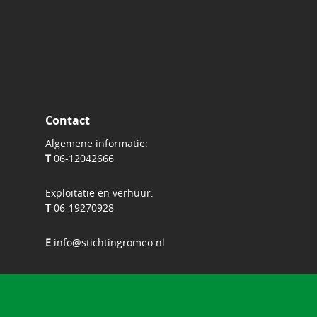
Contact
Algemene informatie:
T
06-12042666
Exploitatie en verhuur:
T
06-19270928
E
info@stichtingromeo.nl