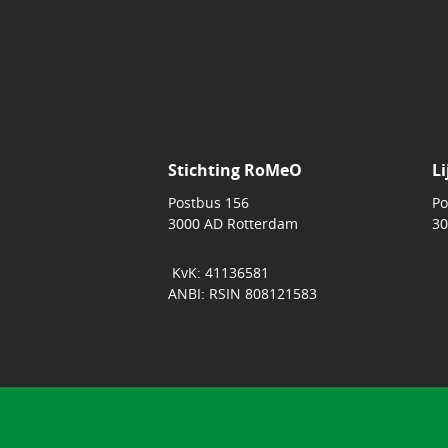
Stichting RoMeO
Li
Postbus 156
Po
3000 AD Rotterdam
30
KvK: 41136581
ANBI: RSIN 808121583