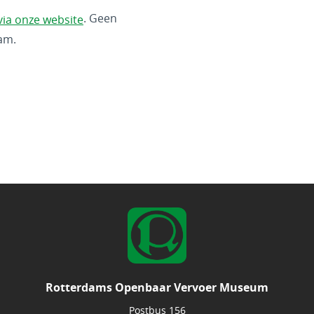
. Geen
via onze website
ram.
Rotterdams Openbaar Vervoer Museum
Postbus 156