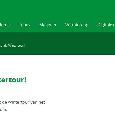
Home
Tours
Museum
Vermietung
Digitale 
et de Wintertour!
ertour!
t de Wintertour van het
eum.