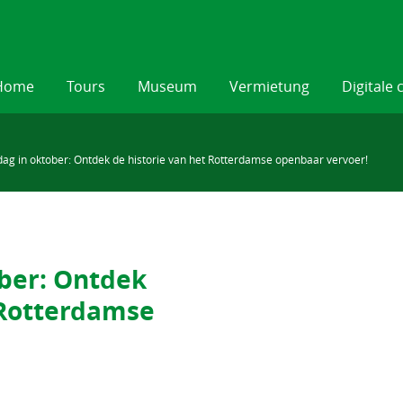
Home
Tours
Museum
Vermietung
Digitale 
g in oktober: Ontdek de historie van het Rotterdamse openbaar vervoer!
ber: Ontdek
 Rotterdamse