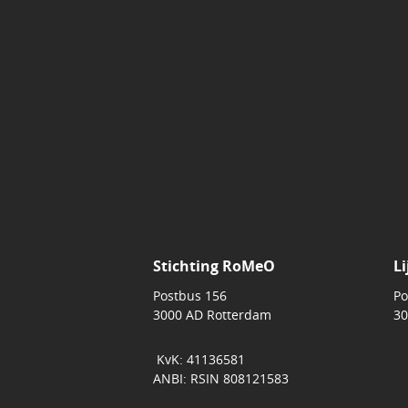
Stichting RoMeO
Li
Postbus 156
Po
3000 AD Rotterdam
30
KvK: 41136581
ANBI: RSIN 808121583