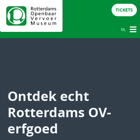
TICKETS
NL
NL
DE
EN
Ontdek echt
Rotterdams OV-
erfgoed