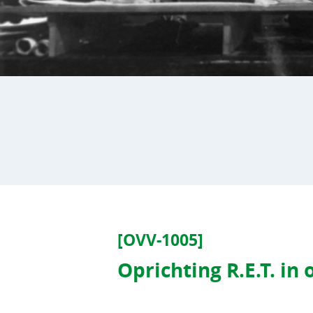
[OVV-1005]
Oprichting R.E.T. in