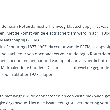
r de naam Rotterdamsche Tramweg-Maatschappij. Het was e
en. Met de komst van de electrische tram werd in april 1904
Maatschappij (RETM).
us Schuuring (1877-1963) directeur van de RETM, als opvol
otse aanbieder van openbaar vervoer in de regio Rotterd
et lijnennet en het aanbod van openbaar vervoer in Rotter
TM draaiende te houden. De concessie, oftewel de gegunde
 zou in oktober 1927 aflopen.
te niet langer wilde aanbesteden en een vaste plek wilde ge
jke organisatie. Hiermee kwam een grote verandering voor de
merk was.