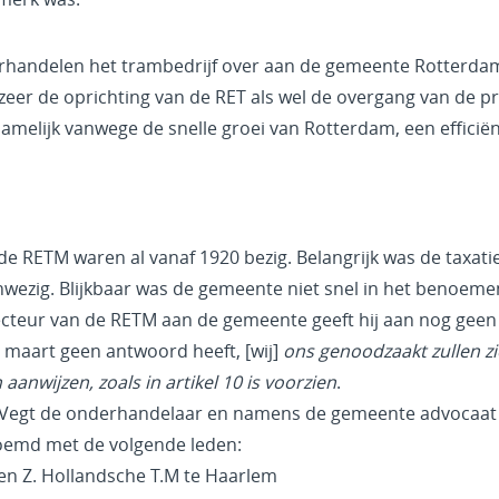
handelen het trambedrijf over aan de gemeente Rotterdam.
zeer de oprichting van de RET als wel de overgang van de p
namelijk vanwege de snelle groei van Rotterdam, een effic
e RETM waren al vanaf 1920 bezig.
Belangrijk was de taxat
nwezig. Blijkbaar was de gemeente niet snel in het benoeme
irecteur van de RETM aan de gemeente geeft hij aan nog gee
 maart geen antwoord heeft, [wij]
ons genoodzaakt zullen zi
anwijzen, zoals in artikel 10 is voorzien
.
r Vegt de onderhandelaar en namens de gemeente advocaat 
oemd met de volgende leden:
N en Z. Hollandsche T.M te Haarlem