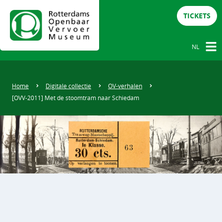
TICKETS
NL
NL
DE
Home
Digitale collectie
OV-verhalen
[OVV-2011] Met de stoomtram naar Schiedam
EN