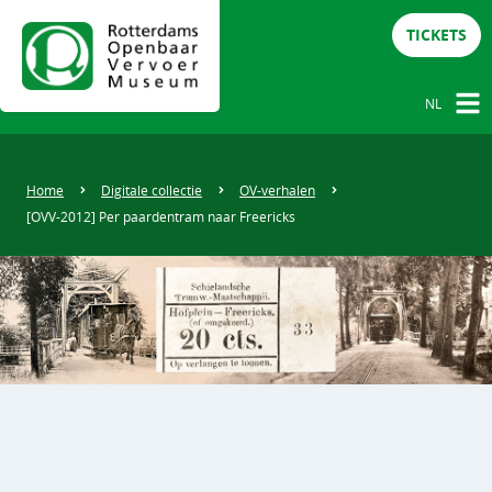
TICKETS
NL
NL
DE
Home
Digitale collectie
OV-verhalen
[OVV-2012] Per paardentram naar Freericks
EN