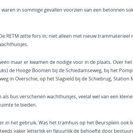
s waren in sommige gevallen voorzien van een betonnen s
 RETM zette fors in; niet alleen met nieuw trammaterieel
wachthuisjes.
een maar er kwamen de nodige voor in de plaats. Over het v
stuks) de Hooge Boomen bij de Schiedamseweg, bij het Pom
sweg in Overschie, op het Slagveld bij de Schiebrug, Statio
m als bus verschenen wachthuisjes, veelal wel van een klei
uimte te bieden.
in het gebruik. Was het tramhuis op het Beursplein ook 
teeds vaker letterlijk en figuurlijk de behoefte door bestu