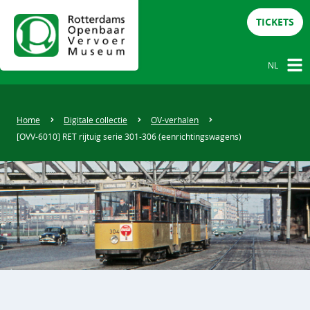
TICKETS
NL
NL
DE
Home
Digitale collectie
OV-verhalen
[OVV-6010] RET rijtuig serie 301-306 (eenrichtingswagens)
EN