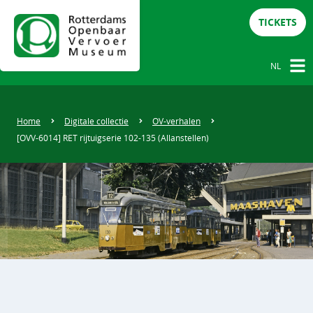
TICKETS
NL
NL
DE
Home
Digitale collectie
OV-verhalen
[OVV-6014] RET rijtuigserie 102-135 (Allanstellen)
EN