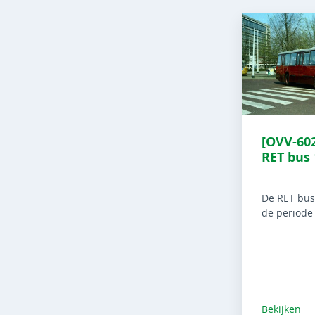
[OVV-60
RET bus 
De RET bus
de periode
Bekijken