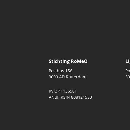
Stichting RoMeO
Li
Postbus 156
Po
3000 AD Rotterdam
30
KvK: 41136581
ANBI: RSIN 808121583