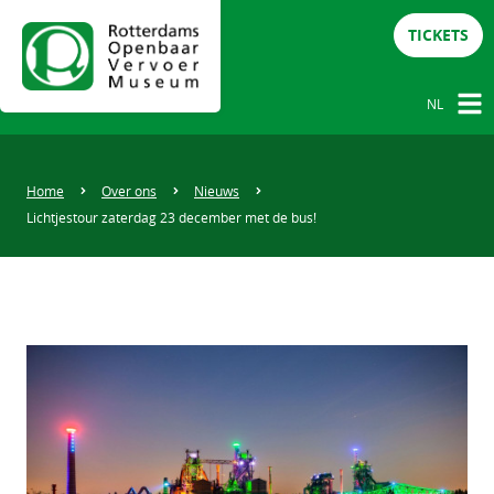
TICKETS
NL
NL
DE
Home
Over ons
Nieuws
Lichtjestour zaterdag 23 december met de bus!
EN