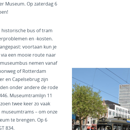
er Museum. Op zaterdag 6
pen!
er historische bus of tram
erproblemen en -kosten.
angepast: voortaan kun je
 via een mooie route naar
de museumbus nemen vanaf
thonweg of Rotterdam
er en Capelsebrug zijn
jden onder andere de rode
 446. Museumtramlijn 11
izoen twee keer zo vaak
pen museumtrams – om onze
eum te brengen. Op 6
GT 834.