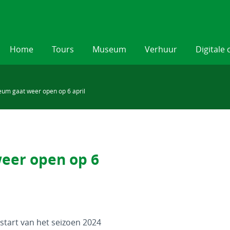
Home
Tours
Museum
Verhuur
Digitale 
um gaat weer open op 6 april
eer open op 6
start van het seizoen 2024