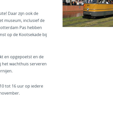
site! Daar zijn ook de
het museum, inclusief de
 Rotterdam Pas hebben
omst op de Kootsekade bij
ikt en opgepoetst en de
bij het wachthuis serveren
rnijen.
0 tot 16 uur op iedere
 november.